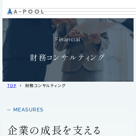
内
容
を
ス
Financial
キ
ッ
財務コンサルティング
プ
TOP
財務コンサルティング
MEASURES
企業の成長を支える